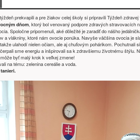
bsah
týždeň prekvapili a pre žiakov celej školy si pripravili Týždeň zdravej
ocným dňom
, ktorý bol venovaný podpore zdravých stravovacích 
cia. Spoločne pripomenuli, aké dôležité je zaradiť do nášho jedálničk
ov a vlákniny, ktoré nám ovocie ponúka. Navyše väčšina ovocia je sl
 takže ulahodí nielen očiam, ale aj chuťovým pohárikom. Pochutnali s
ačerpali sme energiu a inšpirovali sa k zdravšiemu životnému štýlu.
e môže byť malý krok k veľkej zmene!
ali na tému: zelenina cereálie a voda.
tanieri.