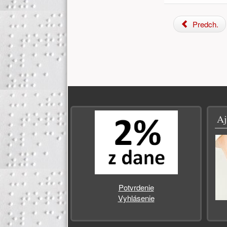
Predch.
Zápätie
Aj
Potvrdenie
Vyhlásenie