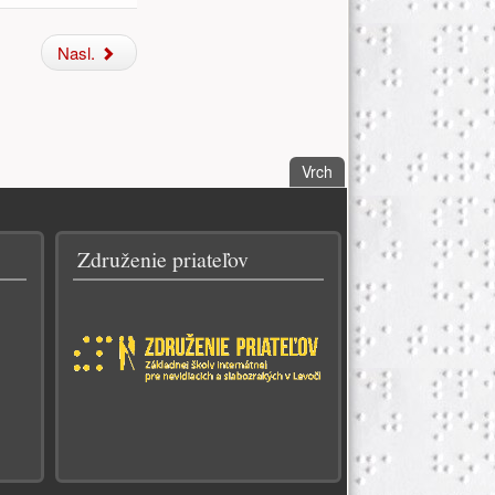
Nasl.
. Choď na vrch stánky.
Vrch
Združenie priateľov