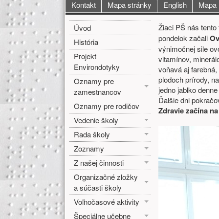
Hlavné menu
Kontakt
Mapa stránky
English
Mapa
Bočné menu
Hlavná o
Žiaci PŠ nás tento 
Úvod
pondelok začali
Ov
História
výnimočnej sile ovo
Projekt
vitamínov, minerál
Environdotyky
voňavá aj farebná,
plodoch prírody, n
Oznamy pre
jedno jablko denn
zamestnancov
Ďalšie dni pokračov
Oznamy pre rodičov
Zdravie začína na 
Vedenie školy
Rada školy
Zoznamy
Z našej činnosti
Organizačné zložky
a súčasti školy
Voľnočasové aktivity
Špeciálne učebne