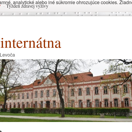
né, analytické alebo iné súkromie ohrozujúce cookies. Žiadne 
y
-
Týždeň zdravej výživy
internátna
 Levoča