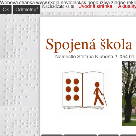
Webová stránka www.skola.nevidiaci.sk nepoužíva žiadne reklam
Nachádzate sa tu
Úvodná stránka
Aktualit
Nachádzate sa tu:
-
Ok
Odmietnuť
Spojená škola 
Námestie Štefana Kluberta 2, 054 01