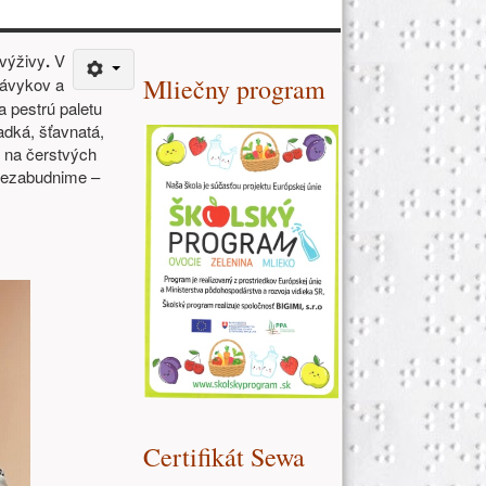
Ďalšie zdroje (pravý stĺpe
 výživy
.
V
Mliečny program
návykov a
a pestrú paletu
adká, šťavnatá,
i na čerstvých
 Nezabudnime –
Certifikát Sewa