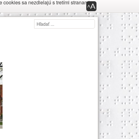
cookies sa nezdielajú s tretími stranami.
Panel nástroj
Panel prístupnosti
Hľadaj
Hľadať ...