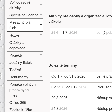
Voľnočasové
aktivity
Špeciálne učebne
Aktivity pre osoby a organizácie, k
v škole
Mesačný plán
úloh
29.6 – 1.7. 2026
Letný pob
Rozvrh
Otázky a
odpovede
Projekty
Jedálny lístok
Dôležité termíny
Tlačivá
Od 1.7. do 31.8.2026
Letné pr
Dokumenty
Ponuka voľných
Od 29.6. do 31.8.2026
Prerušen
pracovných
miest
20.8.2026
Nástup v
Office 365
24.8.2026
Nástup p
Žiacka knižka