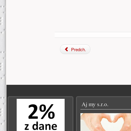
Predch.
Zápätie
Aj my s.r.o.