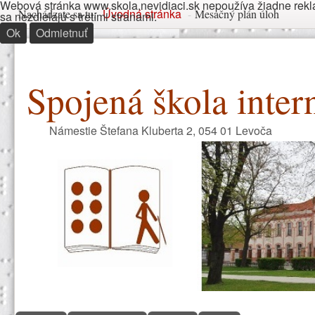
Webová stránka www.skola.nevidiaci.sk nepoužíva žiadne rekla
Nachádzate sa tu
Úvodná stránka
Nachádzate sa tu:
-
Mesačný plán úloh
sa nezdielajú s tretími stranami.
Ok
Odmietnuť
Spojená škola inter
Námestie Štefana Kluberta 2, 054 01 Levoča