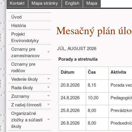
Hlavné menu
Kontakt
Mapa stránky
English
Mapa
Bočné menu
Hlavná obsah
Úvod
História
Mesačný plán úl
Projekt
Environdotyky
JÚL, AUGUST 2026
Oznamy pre
zamestnancov
Porady a stretnutia
Oznamy pre
rodičov
Dátum
Čas
Aktivita
Vedenie školy
20.8.2026
8,15
Porada ved
Rada školy
Zoznamy
24.8.2026
10,00
Pedagogic
Z našej činnosti
25.8.2026
8,00
Prevádzko
Organizačné
zložky a súčasti
26.8.2026
8,00
Predsední
školy