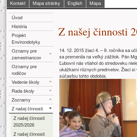
Hlavné menu
Kontakt
Mapa stránky
English
Mapa
Bočné menu
Hlavná obsah
Úvod
História
Z našej činnosti 
Projekt
Environdotyky
14. 12. 2015 žiaci 4. – 9. ročníka sa uč
Oznamy pre
sa premenila na veľký zážitok. Pán Mg
zamestnancov
Ľubovni nás vtiahol do stredoveku niel
Oznamy pre
ukážkami rôznych predmetov. Žiaci si v
rodičov
súčasťou tohto obdobia.
Vedenie školy
Rada školy
Zoznamy
Z našej činnosti
Z našej činnosti
2025/2026
Z našej činnosti