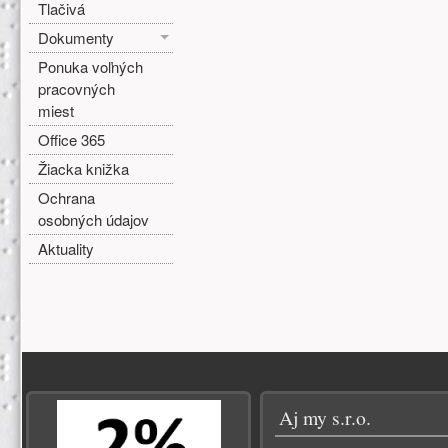
Tlačivá
Dokumenty
Ponuka voľných
pracovných
miest
Office 365
Žiacka knižka
Ochrana
osobných údajov
Aktuality
Zápätie
Aj my s.r.o.