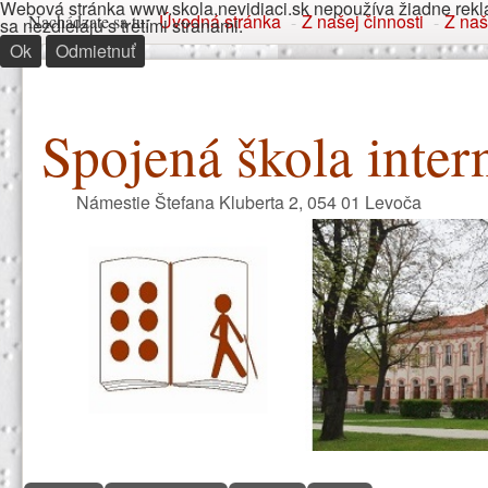
Webová stránka www.skola.nevidiaci.sk nepoužíva žiadne rekla
Nachádzate sa tu
Úvodná stránka
Z našej činnosti
Z naš
Nachádzate sa tu:
-
-
sa nezdielajú s tretími stranami.
Ok
Odmietnuť
Spojená škola inter
Námestie Štefana Kluberta 2, 054 01 Levoča