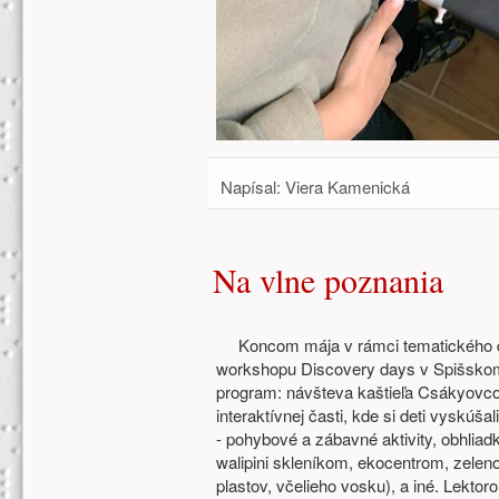
Napísal:
Viera Kamenická
Na vlne poznania
Koncom mája v rámci tematického dň
workshopu Discovery days v Spišskom
program: návšteva kaštieľa Csákyovc
interaktívnej časti, kde si deti vyskúša
- pohybové a zábavné aktivity, obhliad
walipini skleníkom, ekocentrom, zelen
plastov, včelieho vosku), a iné. Lekt