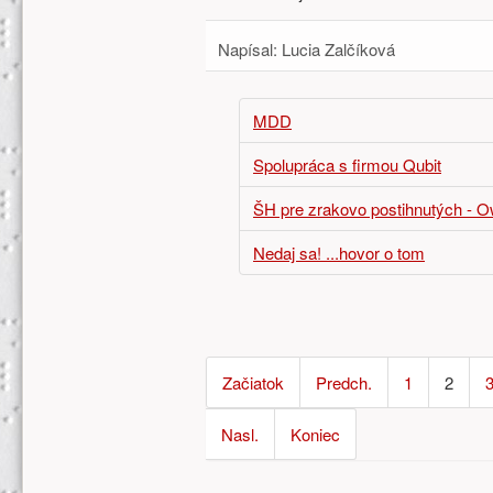
Napísal:
Lucia Zalčíková
MDD
Spolupráca s firmou Qubit
ŠH pre zrakovo postihnutých - O
Nedaj sa! ...hovor o tom
Začiatok
Predch.
1
2
Nasl.
Koniec