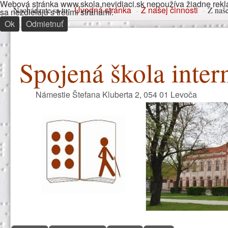
Webová stránka www.skola.nevidiaci.sk nepoužíva žiadne rekla
Nachádzate sa tu
Úvodná stránka
Z našej činnosti
Nachádzate sa tu:
-
-
Z naše
sa nezdielajú s tretími stranami.
Ok
Odmietnuť
Spojená škola inter
Námestie Štefana Kluberta 2, 054 01 Levoča