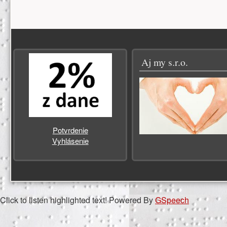
Zápätie
Aj my s.r.o.
Potvrdenie
Vyhlásenie
Click to listen highlighted text!
Powered By
GSpeech