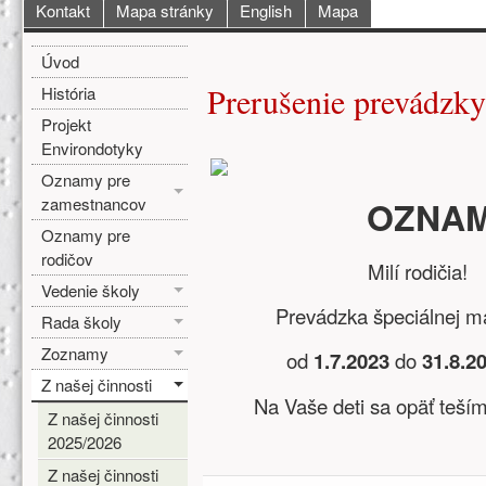
Hlavné menu
Kontakt
Mapa stránky
English
Mapa
Bočné menu
Hlavná obsah
Úvod
Prerušenie prevádzky
História
Projekt
Environdotyky
Oznamy pre
zamestnancov
OZNA
Oznamy pre
rodičov
Milí rodičia!
Vedenie školy
Prevádzka špeciálnej mate
Rada školy
Zoznamy
od
1.7.2023
do
31.8.2
Z našej činnosti
Na Vaše deti sa opäť teším
Z našej činnosti
2025/2026
Z našej činnosti