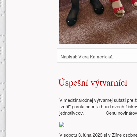
Napísal:
Viera Kamenická
Úspešní výtvarníci
V medzinárodnej výtvarnej súťaži pre
tvořit" porota ocenila hneď dvoch žiako
jednotlivcov. Cenu novinárov zís
V sobotu 3. júna 2023 si v Zlíne osobn